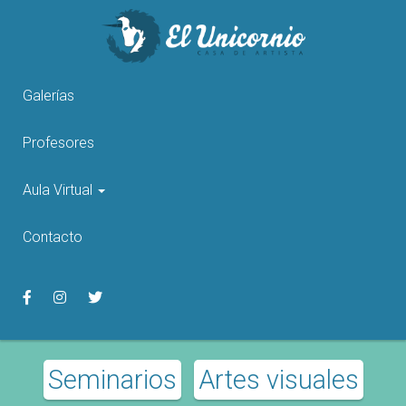
Pasar
al
contenido
principal
Galerías
Profesores
Aula Virtual
Contacto
Seminarios
Artes visuales