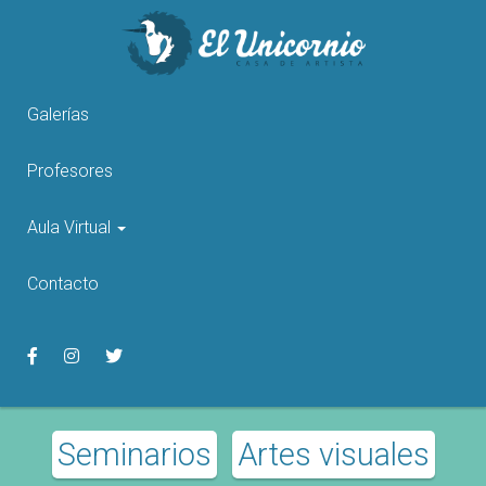
Pasar
al
contenido
principal
Galerías
Profesores
Aula Virtual
Contacto
Seminarios
Artes visuales